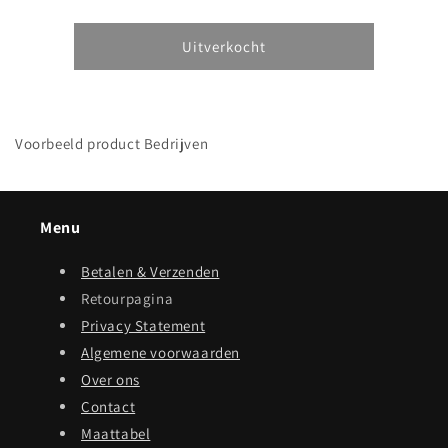
verlagen
verhogen
voor
voor
Voorbeeld
Voorbeeld
Uitverkocht
product
product
Bedrijven
Bedrijven
Voorbeeld product Bedrijven
Menu
Betalen & Verzenden
Retourpagina
Privacy Statement
Algemene voorwaarden
Over ons
Contact
Maattabel